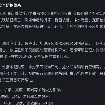
安全防护体系
从“事后维修”转向“事前预防+事中监测+事后闭环”的全周期
发现明显病害，例如伸缩缝损坏、桥面坑槽、排水堵塞；定期检
动特征、支座位移等指标进行量化评估；专项检测则用于应对极
。通过应变计、位移计、加速度传感器和视频识别系统，可以实
而言，数据监测不仅能提前预警结构异常，还能帮助管理方判断
类技术正在成为现代桥安全管理的重要底座。
。包括限载限速、恶劣天气交通管制、危化品车辆通行管理等。
风险会明显上升，及时采取交通干预措施比事后抢修更有效。只
才真正具备可持续性。
梁、桥墩、支座、基础等关键受力部位。
测冲刷、腐蚀、冻融和温差效应。
检、检测、评估、维修的闭环机制。