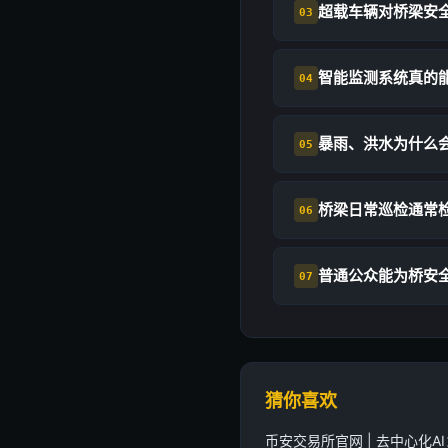
超载车辆对桥梁安
03
智能监测系统真的
04
暴雨、洪水为什么
05
桥梁日常巡检通常
06
普通公众能为桥安
07
猜你喜欢
币安交易所官网 | 去中心化