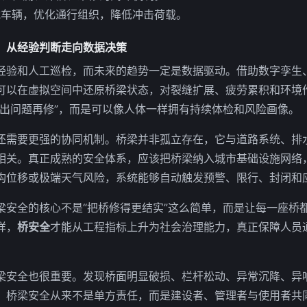
载车辆，优化通行组织，降低冲击荷载。
：从经验判断走向数据决策
经验和人工巡检，而未来的趋势一定是数据驱动。借助数字孪生
可以在虚拟空间中还原桥梁状态，对裂缝扩展、疲劳累积和环境
“出问题再修”，而是可以像人体一样拥有持续体检和风险画像。
还需要更强的协同机制。桥梁并非孤立存在，它与道路系统、排
相关。真正成熟的安全体系，应该把桥梁纳入城市基础设施网络
构位移或极端天气风险，系统能够自动触发预警、限行、封闭和
梁安全的核心不是“把桥修得更结实”这么简单，而是让每一座桥
样，
桥安全
才能从工程指标上升为社会治理能力，真正保障人员
梁安全也很重要。发现桥面明显破损、栏杆松动、异常沉降、异
。桥梁安全从来不是单方责任，而是建设者、管理者与使用者共