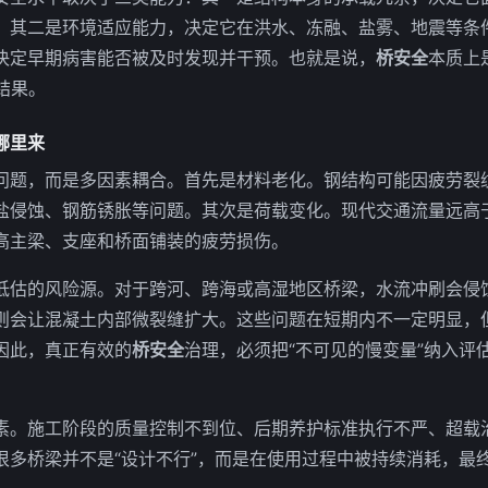
；其二是环境适应能力，决定它在洪水、冻融、盐雾、地震等条
决定早期病害能否被及时发现并干预。也就是说，
桥安全
本质上
结果。
哪里来
问题，而是多因素耦合。首先是材料老化。钢结构可能因疲劳裂
盐侵蚀、钢筋锈胀等问题。其次是荷载变化。现代交通流量远高
高主梁、支座和桥面铺装的疲劳损伤。
低估的风险源。对于跨河、跨海或高湿地区桥梁，水流冲刷会侵
则会让混凝土内部微裂缝扩大。这些问题在短期内不一定明显，
因此，真正有效的
桥安全
治理，必须把“不可见的慢变量”纳入评
素。施工阶段的质量控制不到位、后期养护标准执行不严、超载
很多桥梁并不是“设计不行”，而是在使用过程中被持续消耗，最