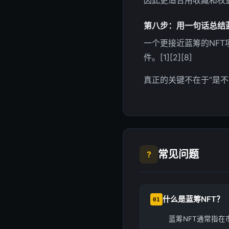
因此更适合用收藏和权益视
第八步：用一句话总结
一个更接近蓝筹的NFT
件。[1][2][8]
真正的关键不在于“是不
常见问题
?
什么是蓝筹NFT？
01
蓝筹NFT通常指在