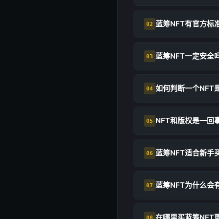
蓝筹NFT有官方标
02
蓝筹NFT一定安全
03
如何判断一个NFT
04
NFT和版权是一回
05
蓝筹NFT适合新手
06
蓝筹NFT为什么会
07
在哪里买蓝筹NFT
08