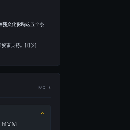
较强文化影响
这五个条
支持。[1][2]
FAQ · 8
2][8]