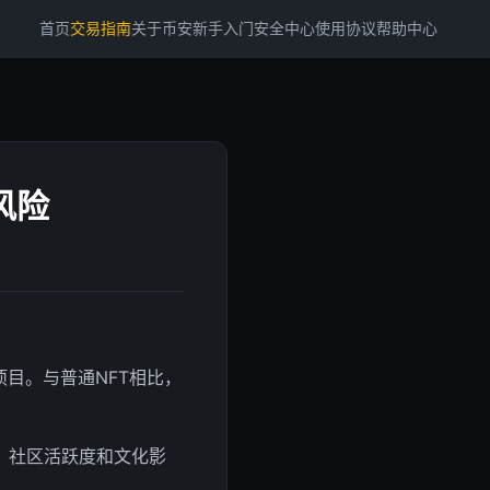
首页
交易指南
关于币安
新手入门
安全中心
使用协议
帮助中心
风险
项目。与普通NFT相比，
、社区活跃度和文化影