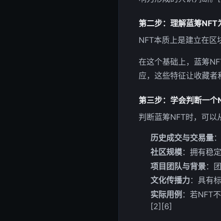
第二步：理解蓝筹NFT
NFT本质上是建立在区
在这个基础上，蓝筹N
应，这些特征让收藏者和投
第三步：学会判断一个N
判断蓝筹NFT时，可以从
历史成交与交易量
：
社区规模
：拥有稳定
项目团队与背景
：团
文化传播力
：具有标
实际用例
：若NFT
[2][6]