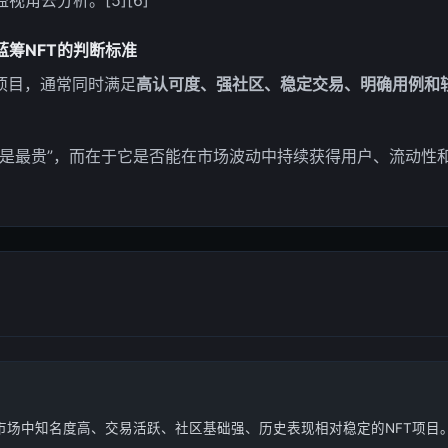
角去分析。[5][6]
蓝筹NFT的判断标准
项目，通常同时满足
高认可度、强社区、稳定交易、明确用例和
是最贵”，而在于它是否能在市场波动中持续获得用户、流动性和叙事
市场中知名度高、交易活跃、社区基础强、历史表现相对稳定的NFT项目。[1][