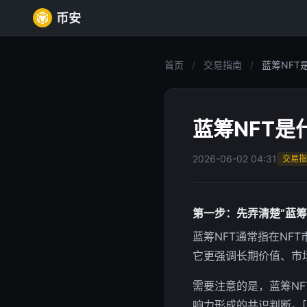
币安
首页
/
交易指南
/
蓝筹NFT
蓝筹NFT
2026-06-02 04:31
交易指
第一步：先弄清楚“蓝筹
蓝筹NFT通常指在NFT
它更强调长期价值、市场
需要注意的是，蓝筹N
响力形成的共识判断。[1]