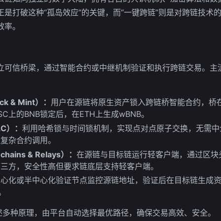
正是打破这种“孤岛效应”的关键，而“一键跨链”则是对跨链技术
效率。
立可信桥梁，通过智能合约或中继机制验证和执行跨链交易。主
 & Mint）：
用户在源链将原生资产锁入跨链桥智能合约，桥
C上的BNB锁定后，在ETH上生成wBNB。
LC）：
利用哈希锁与时间锁机制，实现点对点原子交换，无需中
理复杂合约调用。
hains & Relays）：
在源链与目标链运行轻客户端，通过区块
第三方，安全性高但要求链底层支持轻客户端。
心化或半中心化验证节点监控源链地址，验证后在目标链生成资产。
桥。
上述多种原理，由平台自动选择最优路径，确保交易高效、安全。