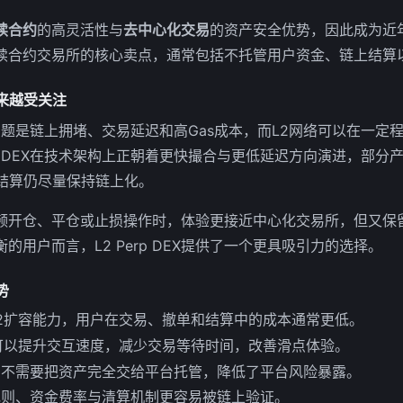
续合约
的高灵活性与
去中心化交易
的资产安全优势，因此成为近
续合约交易所的核心卖点，通常包括不托管用户资金、链上结算
X越来越受关注
见的问题是链上拥堵、交易延迟和高Gas成本，而L2网络可以在一
p DEX在技术架构上正朝着更快撮合与更低延迟方向演进，部分
金结算仍尽量保持链上化。
频开仓、平仓或止损操作时，体验更接近中心化交易所，但又保
的用户而言，L2 Perp DEX提供了一个更具吸引力的选择。
势
2扩容能力，用户在交易、撤单和结算中的成本通常更低。
可以提升交互速度，减少交易等待时间，改善滑点体验。
常不需要把资产完全交给平台托管，降低了平台风险暴露。
规则、资金费率与清算机制更容易被链上验证。