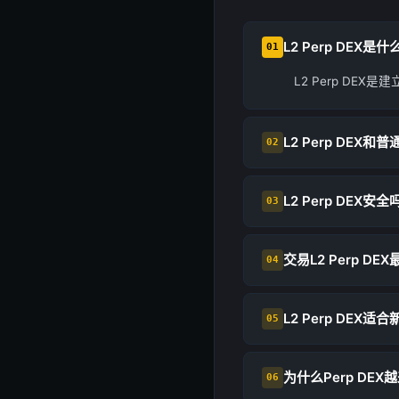
L2 Perp DEX是什
01
L2 Perp D
L2 Perp DEX和
02
L2 Perp DEX安全
03
交易L2 Perp D
04
L2 Perp DEX适
05
为什么Perp DE
06