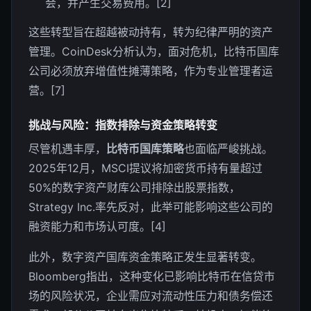
会，并产生交易费用。[2]
这些转型旨在超越被动持有，转为纪律严明的资产
管理。CoinDesk分析认为，面对危机，比特币国库
公司必须放弃增值性摊薄策略，作为专业管理者运
营。[7]
挑战与风险：指数排除与资金策略转变
尽管机遇丰厚，
比特币国库策略
也面临严峻挑战。
2025年12月，MSCI提议将加密货币持有量超过
50%的数字资产财库公司排除出股票指数，
Strategy Inc.率先反对，此举可能影响这些公司的
融资能力和市场认可度。[4]
此外，数字资产国库资金策略正发生显著转变。
Bloomberg指出，这种变化已影响比特币在信贷市
场的风险状况，企业需应对流动性压力和债务偿还