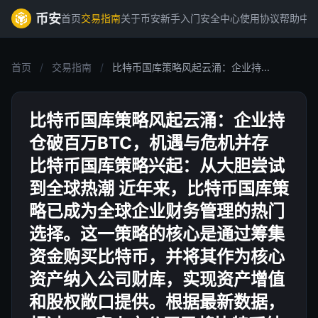
币安
首页
交易指南
关于币安
新手入门
安全中心
使用协议
帮助中
首页
/
交易指南
/
比特币国库策略风起云涌：企业持...
比特币国库策略风起云涌：企业持
仓破百万BTC，机遇与危机并存
比特币国库策略兴起：从大胆尝试
到全球热潮 近年来，比特币国库策
略已成为全球企业财务管理的热门
选择。这一策略的核心是通过筹集
资金购买比特币，并将其作为核心
资产纳入公司财库，实现资产增值
和股权敞口提供。根据最新数据，