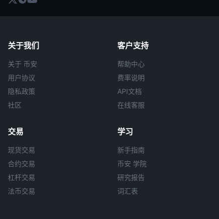
关于我们
客户支持
关于 币安
帮助中心
用户协议
费率说明
隐私政策
API文档
社区
在线客服
交易
学习
现货交易
新手指南
合约交易
币安 学院
杠杆交易
研究报告
法币交易
词汇表