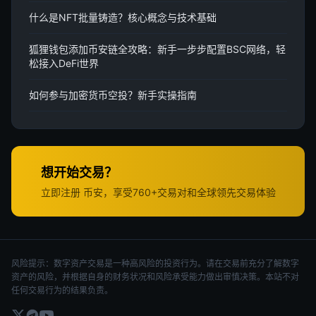
什么是NFT批量铸造？核心概念与技术基础
狐狸钱包添加币安链全攻略：新手一步步配置BSC网络，轻
松接入DeFi世界
如何参与加密货币空投？新手实操指南
想开始交易？
立即注册 币安，享受760+交易对和全球领先交易体验
风险提示：数字资产交易是一种高风险的投资行为。请在交易前充分了解数字
资产的风险，并根据自身的财务状况和风险承受能力做出审慎决策。本站不对
任何交易行为的结果负责。