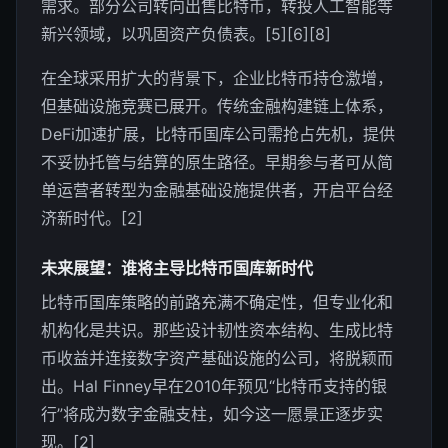
需求。部分公司转向出售比特币，转投人工智能等
新兴领域，以巩固资产负债表。[5][6][8]
在全球采用扩大的背景下，企业比特币持仓激增，
但基础设施竞赛已展开。传统金融构建链上体系，
DeFi加速扩展，比特币国库公司需抢占先机，提供
不妥协托管与结算的原生路径。早期参与者可从简
单运营者转型为金融基础设施提供者，开启平台经
济新时代。[2]
未来展望：谁将主导比特币国库新时代
比特币国库策略的前路充满不确定性，但专业化和
机构化是共识。那些设计韧性资本结构、生成比特
币收益并连接数字资产基础设施的公司，将脱颖而
出。Hal Finney早在2010年预见“比特币支持的银
行”将成为数字金融支柱，如今这一愿景正逐步实
现。[2]