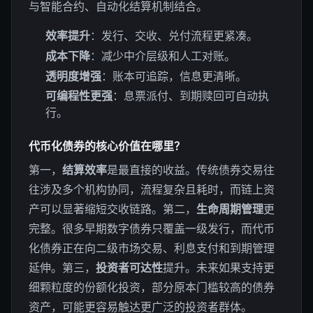
与智能合约、自动化结算机制结合。
效率提升
：发行、交收、兑付流程更紧凑。
成本下降
：减少中介层级和人工对账。
透明度增强
：账本可追踪，信息更清晰。
可编程性更强
：息票派付、到期赎回可自动执
行。
代币化债券的核心价值在哪里？
第一，
结算效率
是最直接的收益。传统债券交易往
往涉及多个机构协同，流程复杂且耗时，而链上资
产可以显著缩短交收链路。第二，
生命周期管理
更
完整。很多早期数字债券只覆盖一级发行，而代币
化债券正在向二级市场交易、利息支付和到期管理
延伸。第三，
投资者可达性
提升。未来如果支持更
细颗粒度的份额化投资，部分原本门槛较高的债券
资产，可能更容易触达更广泛的投资者群体。