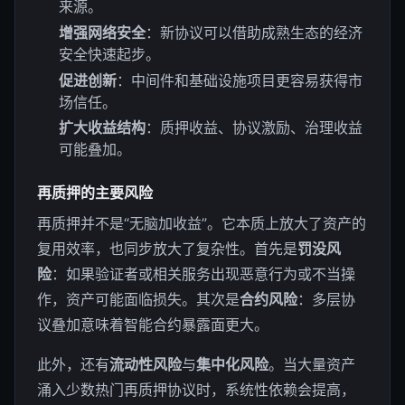
来源。
增强网络安全
：新协议可以借助成熟生态的经济
安全快速起步。
促进创新
：中间件和基础设施项目更容易获得市
场信任。
扩大收益结构
：质押收益、协议激励、治理收益
可能叠加。
再质押的主要风险
再质押并不是“无脑加收益”。它本质上放大了资产的
复用效率，也同步放大了复杂性。首先是
罚没风
险
：如果验证者或相关服务出现恶意行为或不当操
作，资产可能面临损失。其次是
合约风险
：多层协
议叠加意味着智能合约暴露面更大。
此外，还有
流动性风险
与
集中化风险
。当大量资产
涌入少数热门再质押协议时，系统性依赖会提高，