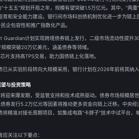
作为“十五五”规划开局之年，规模有望突破1.5万亿元。其中，“两
培育和安全能力建设。银行间市场科创债机制优化进一步为链上
升民企包容性和推广指数化产品。
ct Guardian计划实现跨境债券链上发行，二级市场流动性提升3
产规模突破20万亿美元，涵盖债券等领域。
芯片支持高TPS交易，助力国债链上化落地。
债已从实验阶段转向大规模采用，银行计划在2026年前将其纳
展望与投资策略
国债将迎来爆发期，受监管支持和技术成熟驱动。债券市场规模居
绿色债券发行5.2万亿元等因素将推动更多资金向链上迁移。中央
债将精准对接长周期项目，如集成电路“卡脖子”技术中试平台，
者应关注以下要点：