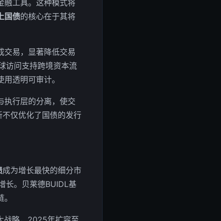
金融工具。这种模式将
上国债
的核心在于其将
成交易，显著降低交易
全球访问支持跨境资本流
使用透明可审计。
与执行层的分离，使交
新不仅优化了国债的发行
债
成为增长最快的细分市
长。贝莱德BUIDL基
链。
战略，2025年扩容至