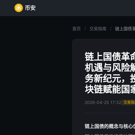
币安
首页
/
交易指南
/
链上国债革
链上国债革
机遇与风险解
务新纪元，投
块链赋能国
2026-04-25 17:32
交易指
链上国债的概念与核心