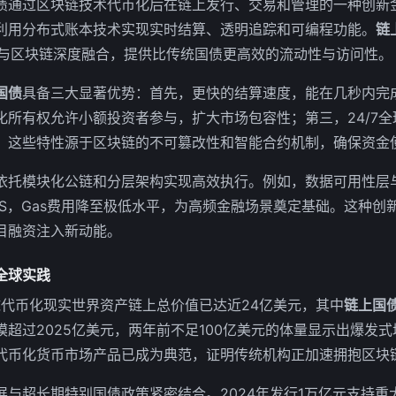
债通过区块链技术代币化后在链上发行、交易和管理的一种创新
利用分布式账本技术实现实时结算、透明追踪和可编程功能。
链
）与区块链深度融合，提供比传统国债更高效的流动性与访问性。
国债
具备三大显著优势：首先，更快的结算速度，能在几秒内完
化所有权允许小额投资者参与，扩大市场包容性；第三，24/7
。这些特性源于区块链的不可篡改性和智能合约机制，确保资金
依托模块化公链和分层架构实现高效执行。例如，数据可用性层
PS，Gas费用降至极低水平，为高频金融场景奠定基础。这种创
目融资注入新动能。
全球实践
球代币化现实世界资产链上总价值已达近24亿美元，其中
链上国
超过2025亿美元，两年前不足100亿美元的体量显示出爆发式增
代币化货币市场产品已成为典范，证明传统机构正加速拥抱区块
与超长期特别国债政策紧密结合。2024年发行1万亿元支持重大