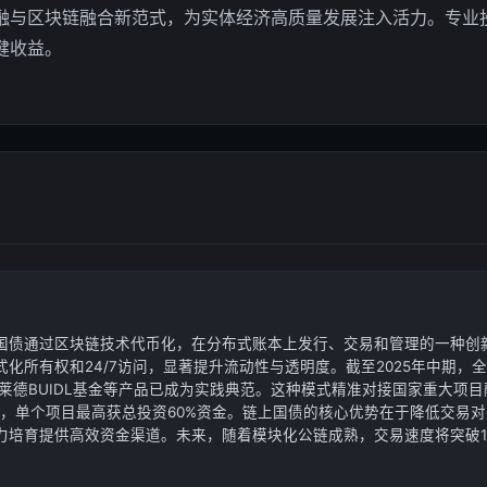
融与区块链融合新范式，为实体经济高质量发展注入活力。专业
健收益。
国债通过区块链技术代币化，在分布式账本上发行、交易和管理的一种创
化所有权和24/7访问，显著提升流动性与透明度。截至2025年中期，
贝莱德BUIDL基金等产品已成为实践典范。这种模式精准对接国家重大项
建设，单个项目最高获总投资60%资金。链上国债的核心优势在于降低交易
力培育提供高效资金渠道。未来，随着模块化公链成熟，交易速度将突破12