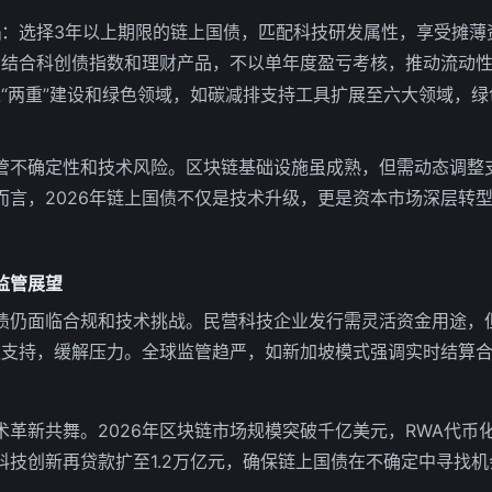
品
：选择3年以上期限的链上国债，匹配科技研发属性，享受摊薄
：结合科创债指数和理财产品，不以单年度盈亏考核，推动流动
“两重”建设和绿色领域，如碳减排支持工具扩展至六大领域，绿色
管不确定性和技术风险。区块链基础设施虽成熟，但需动态调整
而言，2026年链上国债不仅是技术升级，更是资本市场深层转
监管展望
债仍面临合规和技术挑战。民营科技企业发行需灵活资金用途，
贷款支持，缓解压力。全球监管趋严，如新加坡模式强调实时结算
术革新共舞。2026年区块链市场规模突破千亿美元，RWA代币
科技创新再贷款扩至1.2万亿元，确保链上国债在不确定中寻找机