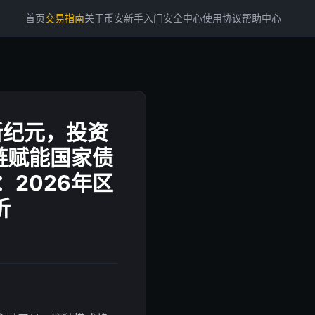
首页
交易指南
关于币安
新手入门
安全中心
使用协议
帮助中心
新纪元，投资
链赋能国家债
2026年区
析