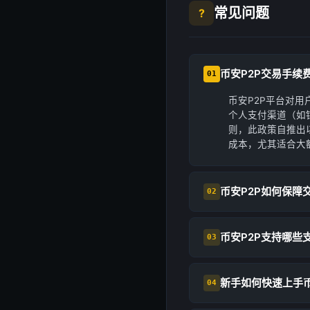
常见问题
?
币安P2P交易手续
01
币安P2P平台对
个人支付渠道（如
则，此政策自推出以
成本，尤其适合大
币安P2P如何保障
02
币安P2P支持哪些
03
新手如何快速上手币
04