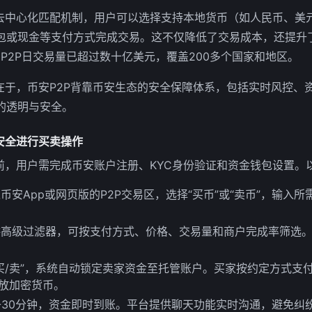
其去中心化匹配机制，用户可以选择支持本地货币（如人民币、美
包或现金等支付方式完成交易。这不仅降低了交易成本，还提升
安P2P日交易量已超过数十亿美元，覆盖200多个国家和地区。
别在于，币安P2P背靠币安生态的安全保障体系，包括实时风控、
的透明与安全。
安全进行买卖操作
前，用户需完成币安账户注册、KYC身份验证和资金钱包设置。
币安App或网页版的P2P交易区，选择“买币”或“卖币”，输入
高级过滤器，可按支付方式、价格、交易量和商户完成率筛选。
买/卖”，系统自动锁定卖家资金至托管账户。买家按约定方式支
释放加密货币。
-30分钟，资金即时到账。平台提供聊天功能实时沟通，避免纠