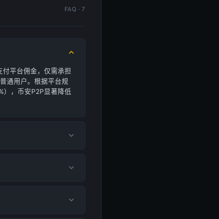
FAQ · 7
支付平台佣金，仅需承担
给普通用户。根据平台规
%），币安P2P显著降低
。