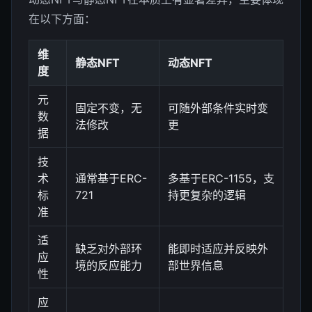
在以下方面：
维
静态NFT
动态NFT
度
元
固定不变，无
可随外部条件实时变
数
法修改
更
据
技
术
通常基于ERC-
多基于ERC-1155，支
标
721
持更复杂的逻辑
准
适
缺乏对外部环
能即时适应并反映外
应
境的反应能力
部世界信息
性
应