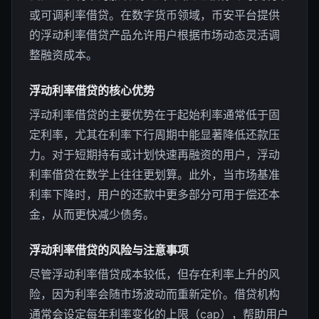
或可调利率借贷。在数字货币领域，币安平台提供
的浮动利率借贷产品允许用户根据市场动态灵活调
整融资成本。
浮动利率借贷的核心优势
浮动利率借贷的主要优势在于起始利率通常低于固
定利率，尤其在利率下行周期中能显著降低还款压
力。对于短期持有或计划快速再融资的用户，浮动
利率借贷在数学上往往更划算。此外，当市场基准
利率下降时，用户的还款中更多部分可用于偿还本
金，从而更快减少债务。
浮动利率借贷的风险与注意事项
尽管浮动利率借贷成本较低，但存在利率上升的风
险，因为利率会随市场波动而重新定价。借贷机构
通常会设定每年利率变化的上限（cap），帮助用户