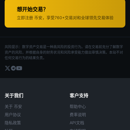
想开始交易？
立即注册 币安，享受760+交易对和全球领先交易体验
风险提示：数字资产交易是一种高风险的投资行为。请在交易前充分了解数字
资产的风险，并根据自身的财务状况和风险承受能力做出审慎决策。本站不对
任何交易行为的结果负责。
关于我们
客户支持
关于 币安
帮助中心
用户协议
费率说明
隐私政策
API文档