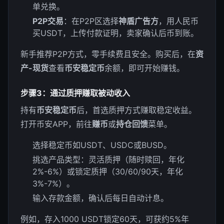
单兑换。
P2P交易
：在P2P区选择
神盾广告方
，用人民币
买USDT，上传付款证明，卖家确认后币到账。
新手推荐P2P方式，零手续费且安全。购买后，在
资
产-现货
查看
币安稳定币
余额，即可开始赚钱。
步骤3：通过质押赚取被动收入
持有
币安稳定币
后，首选质押方式赚取稳定收益。
打开币安APP，前往
赚币
或
持仓回馈
菜单。
选择稳定币如USDT、USDC或BUSD。
挑选产品类型：灵活质押（随时赎回，年化
2%-6%）或锁定质押（30/60/90天，年化
3%-7%）。
输入存款金额，确认后每日自动计息。
例如，存入1000 USDT锁定60天，可获约5%年