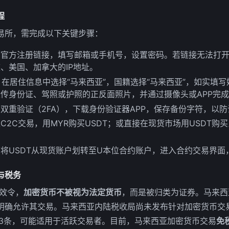
程
易所，需完成以下关键步骤：
官方注册链接，填写邮箱或手机号，设置密码。若链接无法打开
、美国、加拿大的IP地址。
：在居住信息中选择“马来西亚”，国籍选择“马来西亚”，如实填
传身份证、驾照或护照的正反面照片，并通过摄像头或APP完
双重验证（2FA），下载身份验证器APP，保存备份字符，以
C2C交易，用MYR购买USDT；或直接在现货市场用USDT购
：将USDT从现货账户划转至U本位合约账户，进入合约交易界面
与税务
时效令，
加密货币不被视为法定货币
，而是被归类为证券。马来西
明确允许其交易。马来西亚内陆税收局尚未发布针对加密货币交
第3条，可能适用于活跃交易者。目前，马来西亚加密货币交易
免