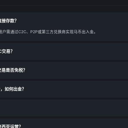
直接存款？
用户需通过C2C、P2P或第三方兑换商实现马币出入金。
C交易？
交易是否免税？
后，如何出金？
？
来西亚运营？