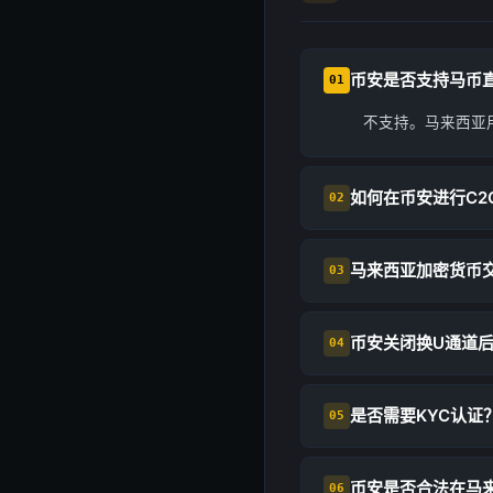
币安是否支持马币
01
不支持。马来西亚
如何在币安进行C2
02
马来西亚加密货币
03
币安关闭换U通道
04
是否需要KYC认证
05
币安是否合法在马
06