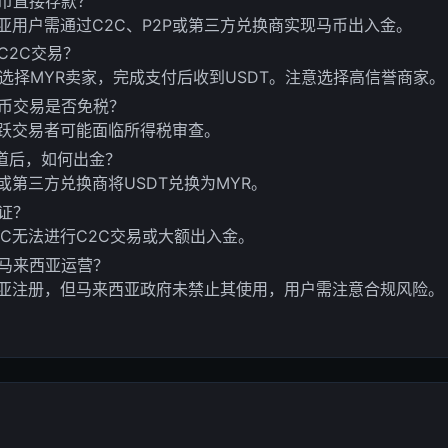
币直接存款？
亚用户需通过C2C、P2P或第三方兑换商实现马币出入金。
C2C交易？
，选择MYR卖家，完成支付后收到USDT。注意选择高信誉商家。
币交易是否免税？
跃交易者可能面临所得税审查。
道后，如何出金？
P或第三方兑换商将USDT兑换为MYR。
认证？
YC无法进行C2C交易或大额出入金。
马来西亚运营？
亚注册，但马来西亚政府未禁止其使用，用户需注意合规风险。