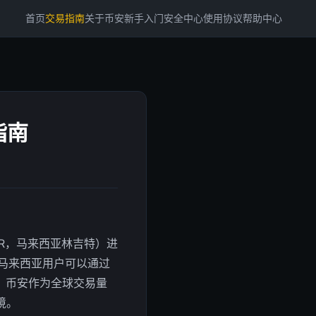
首页
交易指南
关于币安
新手入门
安全中心
使用协议
帮助中心
指南
YR，马来西亚林吉特）进
马来西亚用户可以通过
入。币安作为全球交易量
境。