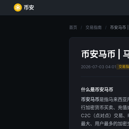
币安
首页
/
交易指南
/
币安马币 |
币安马币 |
2026-07-03 04:01
交易指
什么是币安马币
币安马币
是指马来西亚用
行加密货币买卖、充值
C2C（点对点）交易、
最大、用户最多的加密