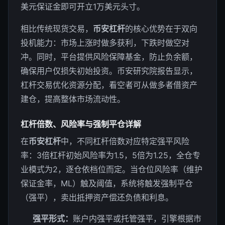
美元保证金即可开立1万美元头寸。
相比传统现货交易，
币安杠杆
的核心优势在于双向
投机能力：市场上涨时做多获利，下跌时做空对
冲。同时，平台提供风险保障基金，防止负余额，
确保用户仅损失初始投资。币安研究院报告显示，
杠杆交易优化资源分配，看空者可从做多者借资产
建仓，提高整体市场流动性。
杠杆倍数、风险率与强制平仓详解
在
币安杠杆
中，不同杠杆倍数对应特定强平风险
率：3倍杠杆初始风险率为1.5，5倍为1.25，全仓专
业模式为2，逐仓依档位而定。当仓位风险率（维护
保证金率，ML）触及阈值，系统将触发强制平仓
（强平），卖出抵押资产偿还负债和利息。
强平形式：
账户内强平或托管强平，引擎根据市