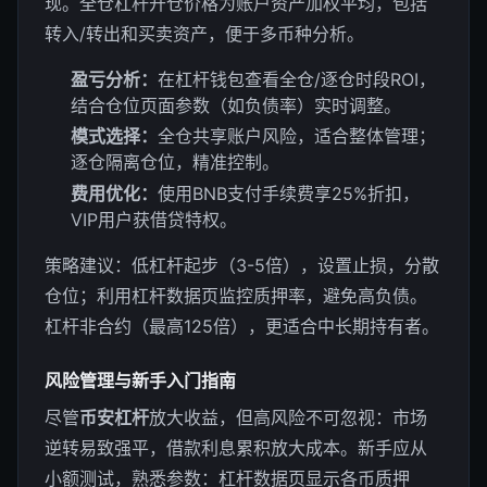
现。全仓杠杆开仓价格为账户资产加权平均，包括
转入/转出和买卖资产，便于多币种分析。
盈亏分析：
在杠杆钱包查看全仓/逐仓时段ROI，
结合仓位页面参数（如负债率）实时调整。
模式选择：
全仓共享账户风险，适合整体管理；
逐仓隔离仓位，精准控制。
费用优化：
使用BNB支付手续费享25%折扣，
VIP用户获借贷特权。
策略建议：低杠杆起步（3-5倍），设置止损，分散
仓位；利用杠杆数据页监控质押率，避免高负债。
杠杆非合约（最高125倍），更适合中长期持有者。
风险管理与新手入门指南
尽管
币安杠杆
放大收益，但高风险不可忽视：市场
逆转易致强平，借款利息累积放大成本。新手应从
小额测试，熟悉参数：杠杆数据页显示各币质押