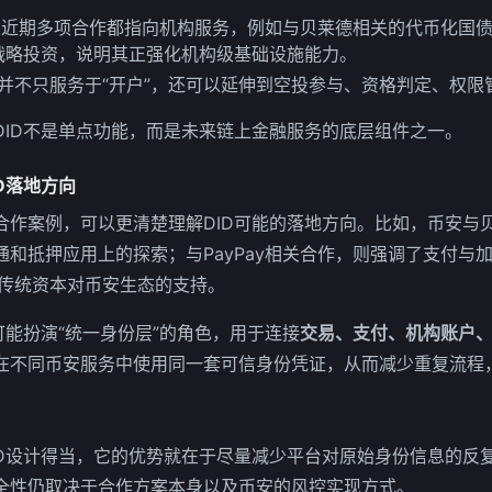
安近期多项合作都指向机构服务，例如与贝莱德相关的代币化国
战略投资，说明其正强化机构级基础设施能力。
D并不只服务于“开户”，还可以延伸到空投参与、资格判定、权
DID不是单点功能，而是未来链上金融服务的底层组件之一。
D落地方向
合作案例，可以更清楚理解DID可能的落地方向。比如，币安与
通和抵押应用上的探索；与PayPay相关合作，则强调了支付与
出传统资本对币安生态的支持。
可能扮演“统一身份层”的角色，用于连接
交易、支付、机构账户
在不同币安服务中使用同一套可信身份凭证，从而减少重复流程
ID设计得当，它的优势就在于尽量减少平台对原始身份信息的反
全性仍取决于合作方案本身以及币安的风控实现方式。