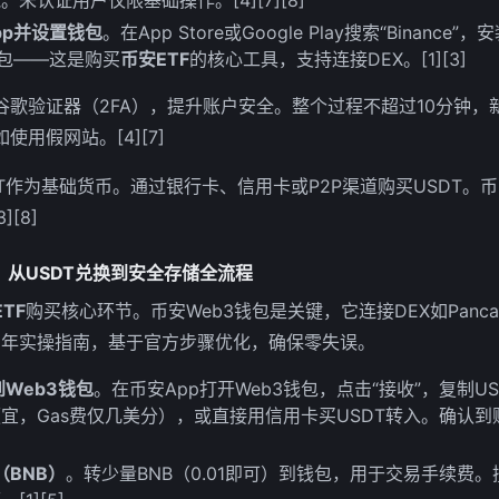
pp并设置钱包
。在App Store或Google Play搜索“Binanc
钱包——这是购买
币安ETF
的核心工具，支持连接DEX。[1][3]
谷歌验证器（2FA），提升账户安全。整个过程不超过10分钟，
用假网站。[4][7]
T作为基础货币。通过银行卡、信用卡或P2P渠道购买USDT。
][8]
：从USDT兑换到安全存储全流程
TF
购买核心环节。币安Web3钱包是关键，它连接DEX如Panca
26年实操指南，基于官方步骤优化，确保零失误。
到Web3钱包
。在币安App打开Web3钱包，点击“接收”，复制U
便宜，Gas费仅几美分），或直接用信用卡买USDT转入。确认到
（BNB）
。转少量BNB（0.01即可）到钱包，用于交易手续费。搜索