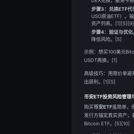
DEX兑换，避免卡顿。[
步骤3：兑换ETF代
USO原油ETF）。
资产列表。[1][5][9]
步骤4：验证与优化
降低风险。[5]
示例：想买100美元Bitc
USDT再换。[1]
高级技巧：用限价单避
出获利。[1][5]
币安ETF投资风险管
购买
币安ETF
虽简单，但
发行方锚定真实资产，若
Bitcoin ETF。[5][10]