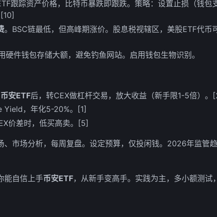
ETF跟踪资产价格，比特币暴跌即跟跌。策略：设置止损（钱包支
10]
费
。BSC链最低，但高峰期涨价。股息税视辖区，美股ETF代币
用硬件钱包存储大额，避免钓鱼网站。启用钱包生物识别。
买
币安ETF
后，转CEX做杠杆交易，放大收益（新手限1-5倍）。[2]
Yield，年化5-20%。[1]
EX价差时，低买高卖。[5]
场、市场分析，每周复盘。设定预算，仅投闲钱。2026年监管
你能自信上手
币安ETF
，从新手变高手。实践为主，多小额测试