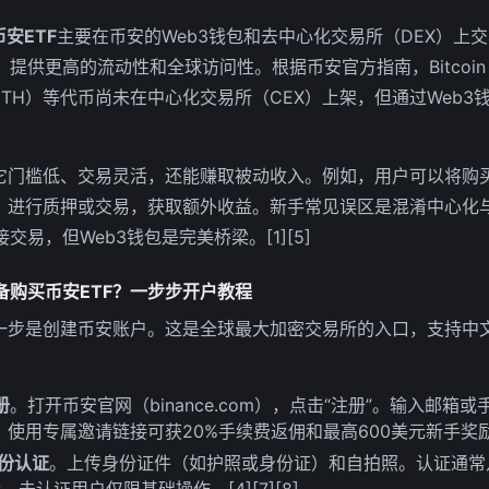
币安ETF
主要在币安的Web3钱包和去中心化交易所（DEX）上
供更高的流动性和全球访问性。根据币安官方指南，Bitcoin E
ETF-ETH）等代币尚未在中心化交易所（CEX）上架，但通过Web3
它门槛低、交易灵活，还能赚取被动收入。例如，用户可以将购买
eld功能，进行质押或交易，获取额外收益。新手常见误区是混淆中心
交易，但Web3钱包是完美桥梁。[1][5]
备购买币安ETF？一步步开户教程
一步是创建币安账户。这是全球最大加密交易所的入口，支持中
：
册
。打开币安官网（binance.com），点击“注册”。输入邮
使用专属邀请链接可获20%手续费返佣和最高600美元新手奖励。[
身份认证
。上传身份证件（如护照或身份证）和自拍照。认证通常
未认证用户仅限基础操作。[4][7][8]