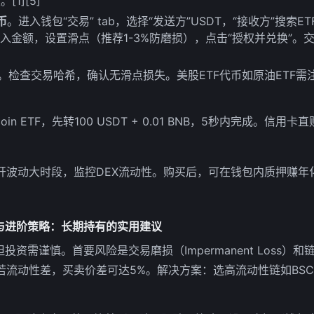
1][5]
币
。进入钱包“交易” tab，选择“发送方”USDT，“接收方”搜索ETF（
输入金额，设置滑点（推荐1-3%防磨损），点击“授权并兑换”。
。检查交易哈希，确认无滑点损失。美股ETF代币如原油ETF
oin ETF，先转100 USDT + 0.01 BNB，5秒内完成。信
开波动大时段，监控DEX流动性。购买后，可在钱包内质押赚年化
理与进阶策略：长期持有的实用建议
投资需谨慎。首要风险是交易磨损（Impermanent Loss）和
流动性差，买卖价差可达5%。解决方案：选高流动性链如BSC