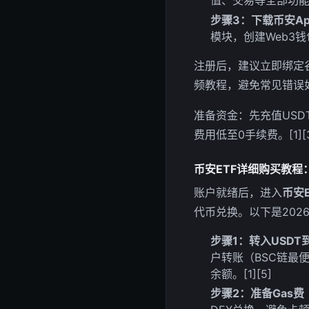
步骤3：下载币安A
模块，创建Web3
注册后，建议立即绑定
频教程，避免常见错误如使
准备资金：先充值USD
费用低至0手续费。[1][3
币安ETF详细购买教程
账户就绪后，进入
币安E
代币兑换。以下是20
步骤1：转入USDT
户转账（BSC链最
余额。[1][5]
步骤2：准备Gas费