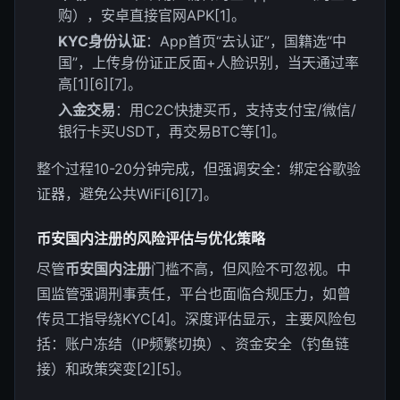
购），安卓直接官网APK[1]。
KYC身份认证
：App首页“去认证”，国籍选“中
国”，上传身份证正反面+人脸识别，当天通过率
高[1][6][7]。
入金交易
：用C2C快捷买币，支持支付宝/微信/
银行卡买USDT，再交易BTC等[1]。
整个过程10-20分钟完成，但强调安全：绑定谷歌验
证器，避免公共WiFi[6][7]。
币安国内注册的风险评估与优化策略
尽管
币安国内注册
门槛不高，但风险不可忽视。中
国监管强调刑事责任，平台也面临合规压力，如曾
传员工指导绕KYC[4]。深度评估显示，主要风险包
括：账户冻结（IP频繁切换）、资金安全（钓鱼链
接）和政策突变[2][5]。