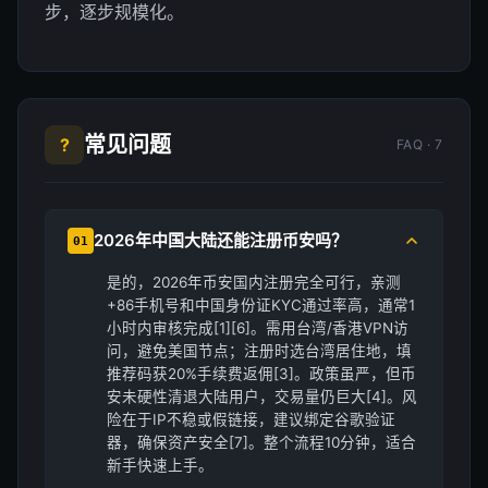
步，逐步规模化。
常见问题
?
FAQ · 7
2026年中国大陆还能注册币安吗？
01
是的，2026年币安国内注册完全可行，亲测
+86手机号和中国身份证KYC通过率高，通常1
小时内审核完成[1][6]。需用台湾/香港VPN访
问，避免美国节点；注册时选台湾居住地，填
推荐码获20%手续费返佣[3]。政策虽严，但币
安未硬性清退大陆用户，交易量仍巨大[4]。风
险在于IP不稳或假链接，建议绑定谷歌验证
器，确保资产安全[7]。整个流程10分钟，适合
新手快速上手。