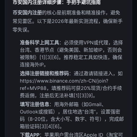
币安国内注册详细步骤：手把手避坑指南
币安国内注册
的核心是前期准备和精准操作，避免
常见雷区。以下是2026年最新实测流程，确保新手
零失误。
准备科学上网工具
：必须使用VPN或代理，选择
台湾、香港节点（避免美国、新加坡IP，否则会
被限制）[1][3][6]。推荐稳定工具如快连，确保
连接海外IP。
选择注册链接和推荐码
：通过邀请链接进入，如
https://www.binance.com/zh-CN/join?
ref=MVP88，填推荐码可获20%现货/合约手续
费返佣，注册后无法补填[1][3][9]。
填写注册信息
：用海外邮箱（如Gmail、
Outlook或搜狐），居住地选“台湾”，设置强密
码（8-20位，含大小写、数字、符号），完成邮
箱验证码[3][4][6]。
下载APP
：苹果用户需台湾区Apple ID（淘宝可